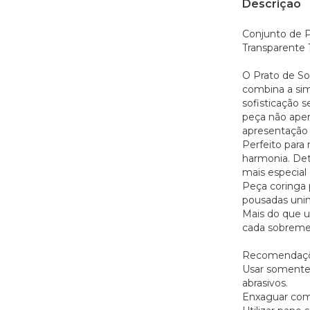
Descrição
Conjunto de 
Transparente 
O Prato de S
combina a sim
sofisticação 
peça não ape
apresentação 
Perfeito para
harmonia. Det
mais especial 
Peça coringa p
pousadas unin
Mais do que u
cada sobremes
Recomendaçõ
Usar somente 
abrasivos.
Enxaguar com