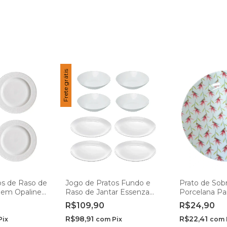
Frete grátis
os de Raso de
Jogo de Pratos Fundo e
Prato de So
t em Opaline
Raso de Jantar Essenza
Porcelana Par
í
Opaline 20cm e 25cm -
Casambiente
R$109,90
R$24,90
Rojemac Profissional
R$98,91
R$22,41
Pix
com
Pix
com