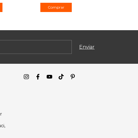
Comprar
Comprar
r
ci,