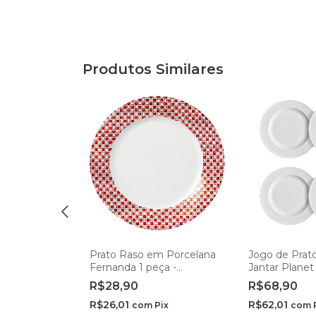
Produtos Similares
os Fundo
Prato Raso em Porcelana
Jogo de Prat
antar em
Fernanda 1 peça -
Jantar Plane
m - Rojemac
Hauskraft
25cm - Lehav
R$28,90
R$68,90
R$26,01
R$62,01
Pix
com
Pix
com