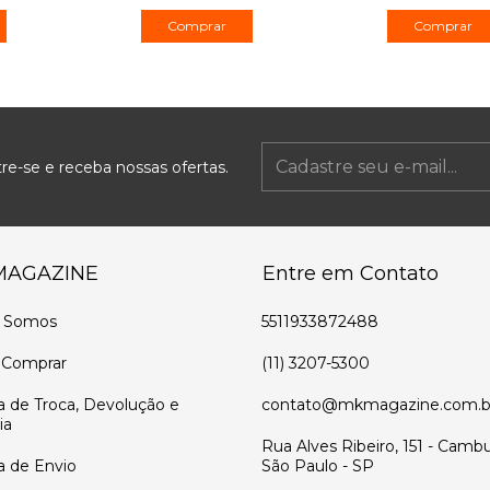
Comprar
re-se e receba nossas ofertas.
MAGAZINE
Entre em Contato
 Somos
5511933872488
Comprar
(11) 3207-5300
ca de Troca, Devolução e
contato@mkmagazine.com.b
ia
Rua Alves Ribeiro, 151 - Cambu
ca de Envio
São Paulo - SP