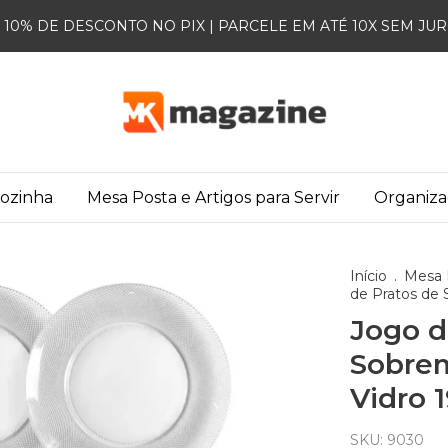
10% DE DESCONTO NO PIX | PARCELE EM ATÉ 10X SEM JU
Cozinha
Mesa Posta e Artigos para Servir
Organiz
Início
.
Mesa P
de Pratos de
Jogo d
Sobre
Vidro 
SKU:
9030