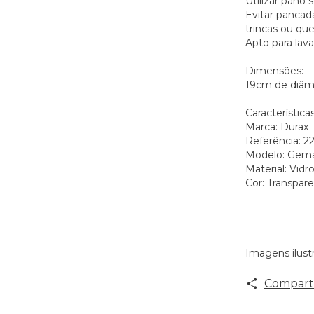
Utilizar pano 
Evitar pancad
trincas ou que
Apto para lav
Dimensões:
19cm de diâme
Características
Marca: Durax
Referência: 2
Modelo: Gema
Material: Vidr
Cor: Transpar
Imagens ilustr
Comparti