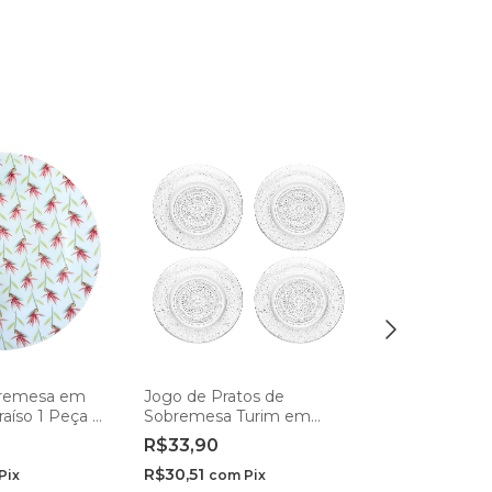
bremesa em
Jogo de Pratos de
Jogo de Prat
aíso 1 Peça -
Sobremesa Turim em
Sobremesa I
Vidro 17,5cm - Hauskraft
Vidro 18cm -
R$33,90
R$33,90
R$30,51
R$30,51
Pix
com
Pix
com