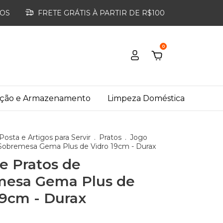
ROS
FRETE GRÁTIS À PARTIR DE R$100
0
ação e Armazenamento
Limpeza Doméstica
osta e Artigos para Servir
.
Pratos
.
Jogo
 Sobremesa Gema Plus de Vidro 19cm - Durax
e Pratos de
mesa Gema Plus de
19cm - Durax