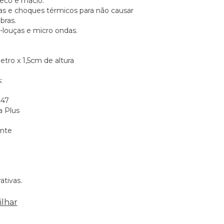
seco e macio.
as e choques térmicos para não causar
bras.
a-louças e micro ondas.
tro x 1,5cm de altura
:
247
 Plus
o
ente
ativas.
lhar