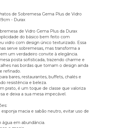
Pratos de Sobremesa Gema Plus de Vidro
19cm - Durax
obremesa de Vidro Gema Plus da Durax
plicidade do básico bem feito com
seu vidro com design único texturizado. Essa
nas serve sobremesas, mas transforma a
em um verdadeiro convite à elegância.
 mesa posta sofisticada, trazendo charme e
alhes nas bordas que tornam o design ainda
e refinado.
ara bares, restaurantes, buffets, chalés e
do resistência e beleza.
m prato, é um toque de classe que valoriza
a e deixa a sua mesa impecável.
es:
esponja macia e sabão neutro, evitar uso de
 água em abundância.