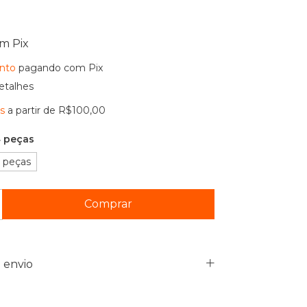
om
Pix
nto
pagando com Pix
etalhes
is
a partir de
R$100,00
 peças
 peças
 envio