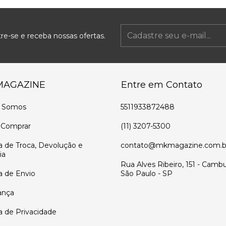
re-se e receba nossas ofertas.
MAGAZINE
Entre em Contato
 Somos
5511933872488
Comprar
(11) 3207-5300
ca de Troca, Devolução e
contato@mkmagazine.com.b
ia
Rua Alves Ribeiro, 151 - Cambu
ca de Envio
São Paulo - SP
ança
ca de Privacidade