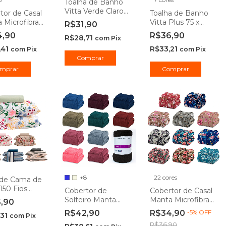
Toalha de Banho
Vitta Verde Claro
tor de Casal
Toalha de Banho
70x130cm Camesa
 Microfibra
Vitta Plus 75 x
R$31,90
lergênico
150cm Camesa
4,90
R$36,90
R$28,71
com
Pix
m - Camesa
,41
R$33,21
com
Pix
com
Pix
Comprar
mprar
Comprar
+8
22 cores
 de Cama de
150 Fios
Cobertor de
Cobertor de Casal
 4 peças
Solteiro Manta
Manta Microfibra
5,90
sa
Microfibra
Antialérgico 1,80 x
R$42,90
R$34,90
-
5
%
OFF
,31
com
Pix
Antialérgico 1,50 x
2,20m Floral -
R$36,90