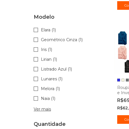
Co
Modelo
Elara (1)
Geométrico Cinza (1)
Iris (1)
Lirian (1)
Listrado Azul (1)
Lunares (1)
Roup
Melora (1)
e Inv
Micro
Naia (1)
R$6
Came
R$62
Ver mais
Co
Quantidade