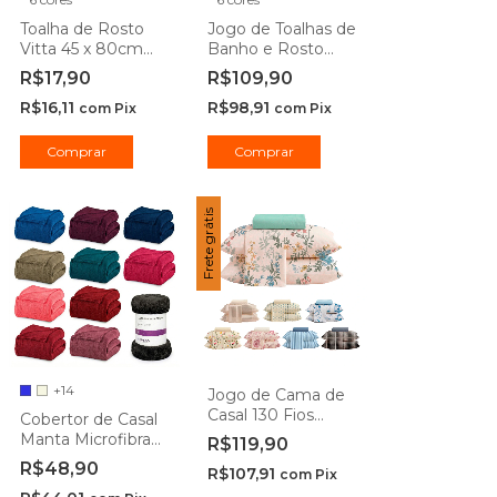
Toalha de Rosto
Jogo de Toalhas de
Vitta 45 x 80cm
Banho e Rosto
Camesa
Vitta Camesa
R$17,90
R$109,90
R$16,11
R$98,91
com
Pix
com
Pix
Comprar
Comprar
Frete grátis
+14
Jogo de Cama de
Casal 130 Fios
Cobertor de Casal
Duplo 4 peças
Manta Microfibra
R$119,90
Camesa
Antialérgico 1,80 x
R$48,90
R$107,91
com
Pix
2,20m - Camesa