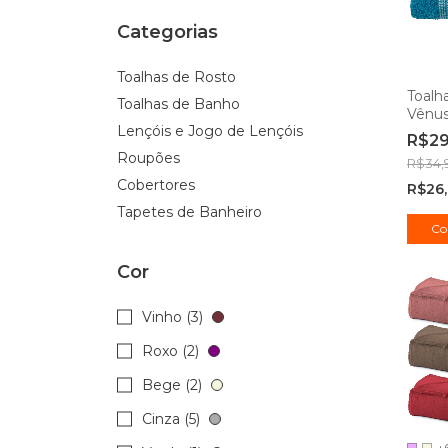
Categorias
Toalhas de Rosto
Toalh
Toalhas de Banho
Vênus
Lençóis e Jogo de Lençóis
62x1
R$2
Roupões
R$34,
Cobertores
R$26
Tapetes de Banheiro
Cor
Vinho (3)
Roxo (2)
Bege (2)
Cinza (5)
+