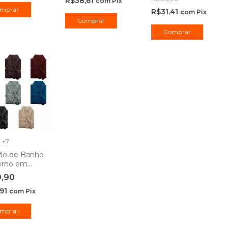
R$38,61
2,20m - Camesa
Camesa
com
Pix
mprar
R$31,41
com
Pix
Comprar
Comprar
+7
ão de Banho
erno em
fibra Unissex
9,90
sa
,91
com
Pix
mprar