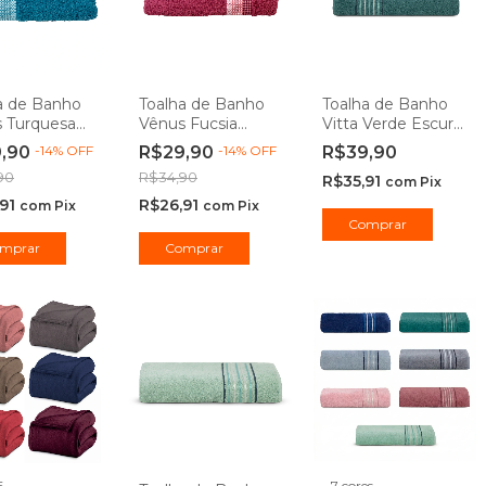
a de Banho
Toalha de Banho
Toalha de Banho
 Turquesa
Vênus Fucsia
Vitta Verde Escuro
30cm Camesa
62x130cm Camesa
70x130cm Camesa
9,90
-
14
%
OFF
R$29,90
-
14
%
OFF
R$39,90
90
R$34,90
R$35,91
com
Pix
,91
R$26,91
com
Pix
com
Pix
Comprar
6
7 cores