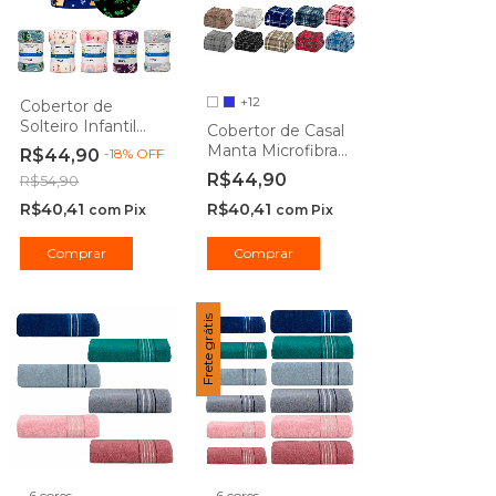
+12
Cobertor de
Solteiro Infantil
Cobertor de Casal
Manta Mágica
Manta Microfibra
R$44,90
-
18
%
OFF
Brilha no Escuro
Antialérgico
R$44,90
R$54,90
Microfibra
1,8x2m Xadrez -
Antialérgico
R$40,41
R$40,41
Camesa
com
Pix
com
Pix
1,5x2,2m - Camesa
Comprar
Comprar
Frete grátis
6 cores
6 cores