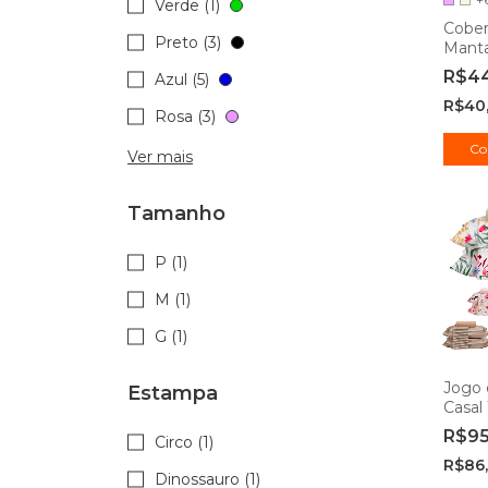
Verde (1)
Cober
Preto (3)
Manta
Hipoa
R$4
Azul (5)
1,8x2
R$40
Rosa (3)
Co
Ver mais
Tamanho
P (1)
M (1)
G (1)
Jogo
Estampa
Casal 
Duplo
R$9
Circo (1)
Came
R$86
Dinossauro (1)