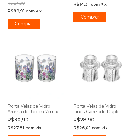
R$124,90
R$14,31
com
Pix
R$89,91
com
Pix
Porta Velas de Vidro
Porta Velas de Vidro
Aroma de Jardim 7cm x
Lines Canelado Duplo
6cm 2 peças - Wolff
6cm x 7cm 2 peças -
R$30,90
R$28,90
Wolff
R$27,81
R$26,01
com
Pix
com
Pix