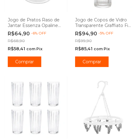
Jogo de Pratos Raso de
Jogo de Copos de Vidro
Jantar Essenza Opaline
Transparente Graffiato Fio
25,5 cm - Rojemac
de Ouro 320ml 6 peças -
R$64,90
-
6
%
OFF
R$94,90
-
5
%
OFF
Profissional
Hauskraft
R$68,90
R$99,90
R$58,41
R$85,41
com
Pix
com
Pix
Comprar