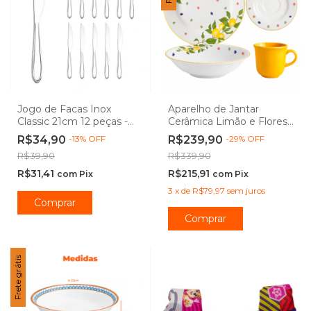
Jogo de Facas Inox
Aparelho de Jantar
Classic 21cm 12 peças -
Cerâmica Limão e Flores -
Class Home
Corona
R$34,90
-
13
%
OFF
R$239,90
-
29
%
OFF
R$39,90
R$339,90
R$31,41
R$215,91
com
Pix
com
Pix
3
x
de
R$79,97
sem juros
Comprar
Frete grátis