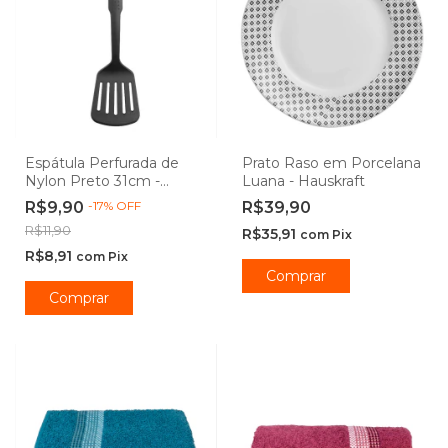
Espátula Perfurada de
Prato Raso em Porcelana
Nylon Preto 31cm -
Luana - Hauskraft
Casambiente
R$9,90
-
17
%
OFF
R$39,90
R$11,90
R$35,91
com
Pix
R$8,91
com
Pix