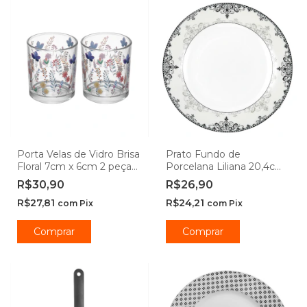
Porta Velas de Vidro Brisa
Prato Fundo de
Floral 7cm x 6cm 2 peças
Porcelana Liliana 20,4cm
- Wolff
- Hauskraft
R$30,90
R$26,90
R$27,81
R$24,21
com
Pix
com
Pix