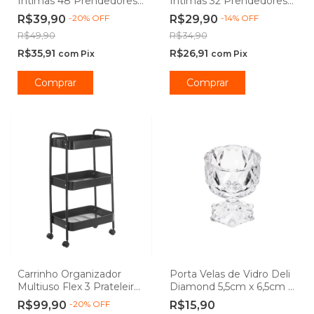
Intímas 48 Prendedores
Intímas 32 Prendedores
Oval Branco - Powermaid
Redondo Branco -
R$39,90
-
20
%
OFF
R$29,90
-
14
%
OFF
Powermaid
R$49,90
R$34,90
R$35,91
R$26,91
com
Pix
com
Pix
Carrinho Organizador
Porta Velas de Vidro Deli
Multiuso Flex 3 Prateleiras
Diamond 5,5cm x 6,5cm -
Preto - Powermaid
Lyor
R$99,90
-
20
%
OFF
R$15,90