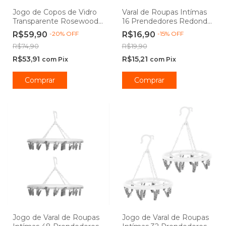
Jogo de Copos de Vidro
Varal de Roupas Intímas
Transparente Rosewood
16 Prendedores Redondo
Long Drink 370ml 6
Branco - Powermaid
R$59,90
-
20
%
OFF
R$16,90
-
15
%
OFF
peças - Vista Home
R$74,90
R$19,90
R$53,91
R$15,21
com
Pix
com
Pix
Jogo de Varal de Roupas
Jogo de Varal de Roupas