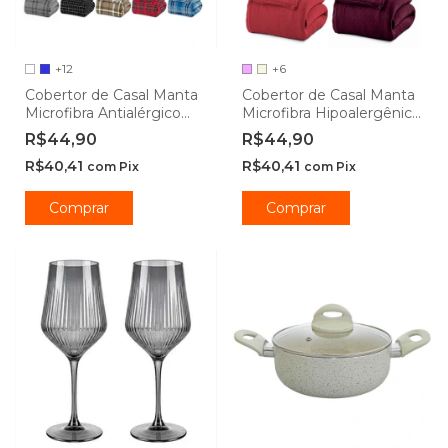
+12
+6
Cobertor de Casal Manta
Cobertor de Casal Manta
Microfibra Antialérgico
Microfibra Hipoalergênico
1,8x2m Xadrez - Camesa
1,8x2m - Camesa
R$44,90
R$44,90
R$40,41
R$40,41
com
Pix
com
Pix
Comprar
Comprar