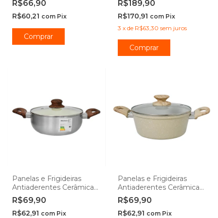
R$66,90
R$189,90
Lehavi
Black - Casambiente
R$60,21
R$170,91
com
Pix
com
Pix
3
x
de
R$63,30
sem juros
Comprar
Comprar
Panelas e Frigideiras
Panelas e Frigideiras
Antiaderentes Cerâmica
Antiaderentes Cerâmica
de Indução Prata New
de Indução Bege Viena
R$69,90
R$69,90
York - Casambiente
Orgânica - Casambiente
R$62,91
R$62,91
com
Pix
com
Pix