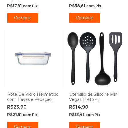
R$17,91
R$38,61
com
Pix
com
Pix
Comprar
Comprar
Pote De Vidro Hermético
Utensílio de Silicone Mini
com Travas e Vedação
Vegas Preto -
Azul - Casambiente
Casambiente
R$23,90
R$14,90
R$21,51
R$13,41
com
Pix
com
Pix
Comprar
Comprar