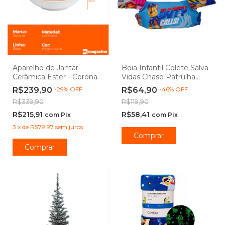
Aparelho de Jantar
Boia Infantil Colete Salva-
Cerâmica Ester - Corona
Vidas Chase Patrulha
Canina 25kg para Piscina -
R$239,90
-
29
%
OFF
R$64,90
-
46
%
OFF
Etitoys
R$339,90
R$119,90
R$215,91
R$58,41
com
Pix
com
Pix
3
x
de
R$79,97
sem juros
Comprar