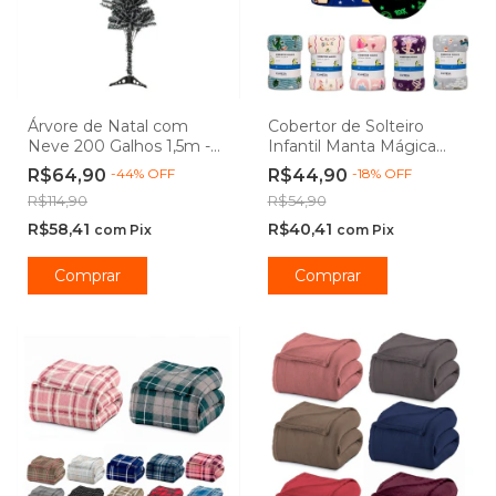
Árvore de Natal com
Cobertor de Solteiro
Neve 200 Galhos 1,5m -
Infantil Manta Mágica
Casambiente
Brilha no Escuro
R$64,90
-
44
%
OFF
R$44,90
-
18
%
OFF
Microfibra Antialérgico
R$114,90
R$54,90
1,5x2,2m - Camesa
R$58,41
R$40,41
com
Pix
com
Pix
Comprar