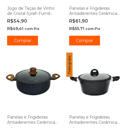
Jogo de Taças de Vinho
Panelas e Frigideiras
de Cristal Syrah Fumê
Antiaderentes Cerâmica
510mL - Lehaví
Ibiza Vanilla -
R$54,90
R$61,90
Casambiente
R$49,41
R$55,71
com
Pix
com
Pix
Comprar
Comprar
Frete grátis
Panelas e Frigideiras
Panelas e Frigideiras
Antiaderentes Cerâmica
Antiaderentes Cerâmica
de Indução Yafo Granito -
de Indução Viena Full