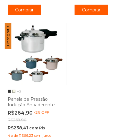
Comprar
Comprar
Frete grátis
+2
Panela de Pressão
Indução Antiaderente
Cerâmico 4,2L - Vista
R$264,90
-
2
%
OFF
Home
R$269,90
R$238,41
com
Pix
4
x
de
R$66,23
sem juros