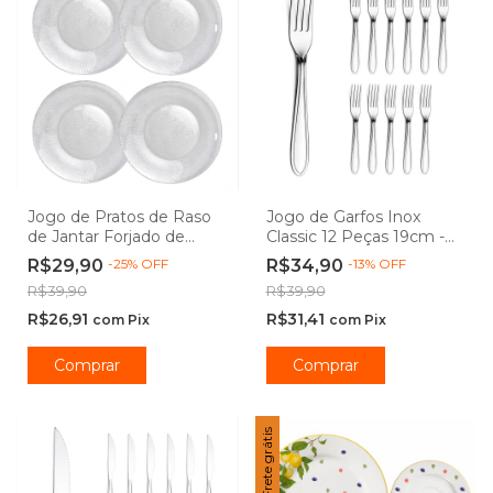
Jogo de Pratos de Raso
Jogo de Garfos Inox
de Jantar Forjado de
Classic 12 Peças 19cm -
Vidro 22cm - Durax
Class Home
R$29,90
-
25
%
OFF
R$34,90
-
13
%
OFF
R$39,90
R$39,90
R$26,91
R$31,41
com
Pix
com
Pix
Comprar
Frete grátis