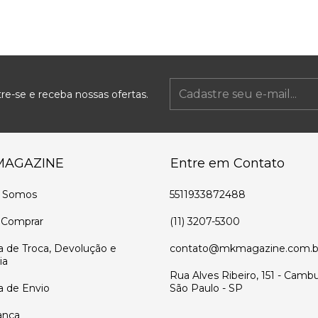
re-se e receba nossas ofertas.
MAGAZINE
Entre em Contato
 Somos
5511933872488
Comprar
(11) 3207-5300
ca de Troca, Devolução e
contato@mkmagazine.com.b
ia
Rua Alves Ribeiro, 151 - Cambu
ca de Envio
São Paulo - SP
ança