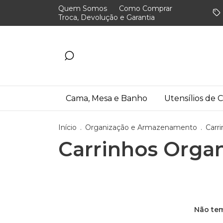
Quem Somos
Como Comprar
Troca, Devolução e Garantia
Cama, Mesa e Banho
Utensílios de 
Início
.
Organização e Armazenamento
.
Carr
Carrinhos Organ
Não tem