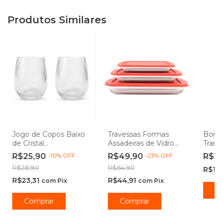
Produtos Similares
Jogo de Copos Baixo
Travessas Formas
Bomb
de Cristal
Assadeiras de Vidro
Tran
Transparente Syrah
Borossilicato com
Vidr
R$25,90
-
10
%
OFF
R$49,90
-
23
%
OFF
R$1
Whisky 340ml -
Tampa Retangular -
Leha
R$28,90
R$64,90
R$17
Lehaví
Lehaví
R$23,31
R$44,91
com
Pix
com
Pix
C
Comprar
Comprar