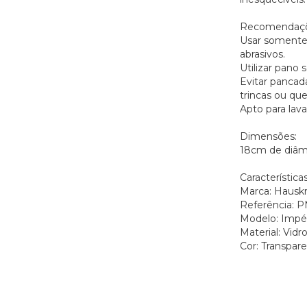
Recomendaçõ
Usar somente 
abrasivos.
Utilizar pano 
Evitar pancad
trincas ou que
Apto para lav
Dimensões:
18cm de diâme
Características
Marca: Hauskr
Referência: 
Modelo: Impé
Material: Vidr
Cor: Transpar