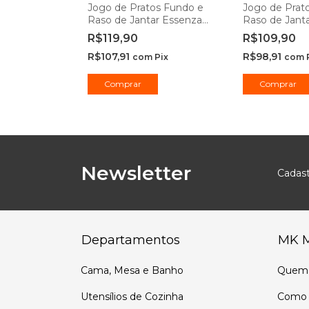
s de
Jogo de Pratos Fundo e
Jogo de Prat
rjado de
Raso de Jantar Essenza
Raso de Jant
Durax
Opaline 20cm e 27cm -
Opaline 20cm
R$119,90
R$109,90
Rojemac Profissional
Rojemac Profi
R$107,91
R$98,91
ix
com
Pix
com
Comprar
Comprar
Newsletter
Cadast
Departamentos
MK 
Cama, Mesa e Banho
Quem
Utensílios de Cozinha
Como 