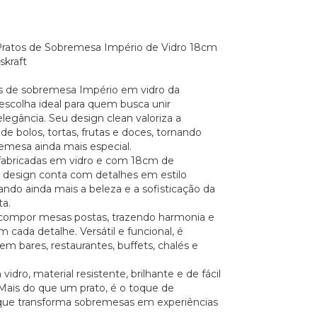
Pratos de Sobremesa Império de Vidro 18cm
skraft
os de sobremesa Império em vidro da
 escolha ideal para quem busca unir
elegância. Seu design clean valoriza a
e bolos, tortas, frutas e doces, tornando
emesa ainda mais especial.
fabricadas em vidro e com 18cm de
 design conta com detalhes em estilo
çando ainda mais a beleza e a sofisticação da
a.
 compor mesas postas, trazendo harmonia e
m cada detalhe. Versátil e funcional, é
em bares, restaurantes, buffets, chalés e
idro, material resistente, brilhante e de fácil
 Mais do que um prato, é o toque de
que transforma sobremesas em experiências