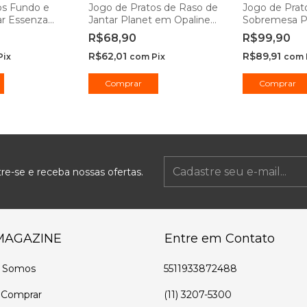
os Fundo e
Jogo de Pratos de Raso de
Jogo de Prat
ar Essenza
Jantar Planet em Opaline
Sobremesa P
 e 25cm -
25cm - Lehaví
Royal Branco
R$68,90
R$99,90
ssional
20cm - Hausk
R$62,01
R$89,91
Pix
com
Pix
com
Comprar
Comprar
re-se e receba nossas ofertas.
MAGAZINE
Entre em Contato
 Somos
5511933872488
Comprar
(11) 3207-5300