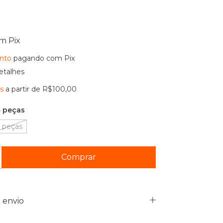
om
Pix
nto
pagando com Pix
etalhes
is
a partir de
R$100,00
 peças
 peças
 envio