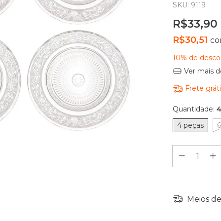
SKU:
9119
R$33,90
R$30,51
c
10% de desco
Ver mais d
Frete grát
Quantidade:
4
4 peças
6
Meios de