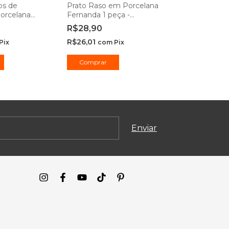
os de
Prato Raso em Porcelana
Jogo de Prat
orcelana
Fernanda 1 peça -
Sobremesa G
 Fio de Ouro
Hauskraft
Vidro 19cm -
R$28,90
R$29,90
raft
R$26,01
R$26,91
Pix
com
Pix
com
Comprar