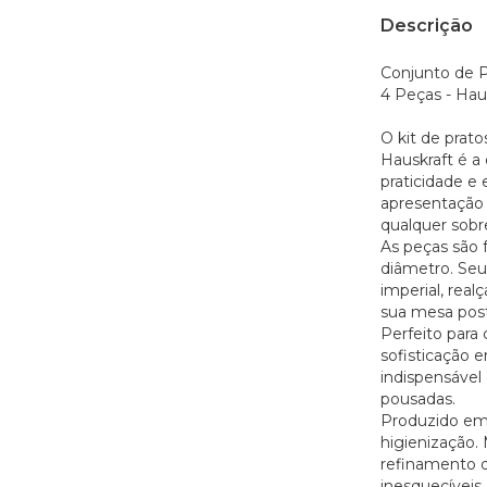
Descrição
Conjunto de 
4 Peças - Hau
O kit de prat
Hauskraft é a
praticidade e 
apresentação d
qualquer sobr
As peças são 
diâmetro. Seu
imperial, real
sua mesa post
Perfeito para
sofisticação e
indispensável 
pousadas.
Produzido em v
higienização.
refinamento 
inesquecíveis.