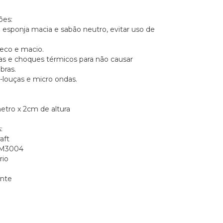
es:
esponja macia e sabão neutro, evitar uso de
seco e macio.
as e choques térmicos para não causar
bras.
a-louças e micro ondas.
tro x 2cm de altura
:
aft
PM3004
rio
o
ente