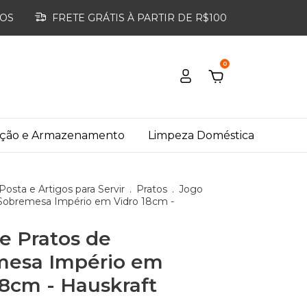
ROS
FRETE GRÁTIS À PARTIR DE R$100
0
ação e Armazenamento
Limpeza Doméstica
osta e Artigos para Servir
.
Pratos
.
Jogo
 Sobremesa Império em Vidro 18cm -
e Pratos de
mesa Império em
18cm - Hauskraft