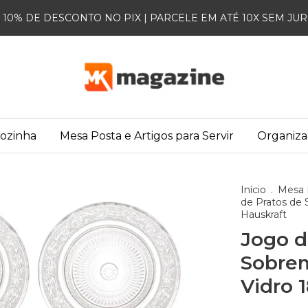
10% DE DESCONTO NO PIX | PARCELE EM ATÉ 10X SEM JU
Cozinha
Mesa Posta e Artigos para Servir
Organiz
Início
.
Mesa P
de Pratos de
Hauskraft
Jogo d
Sobre
Vidro 