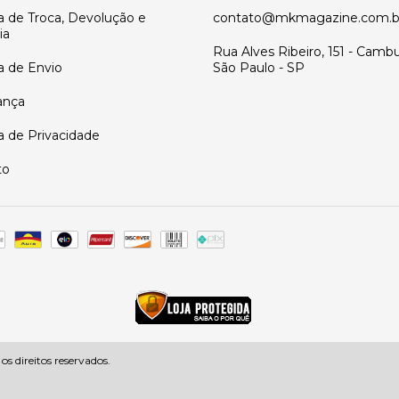
ca de Troca, Devolução e
contato@mkmagazine.com.b
ia
Rua Alves Ribeiro, 151 - Cambu
ca de Envio
São Paulo - SP
ança
ca de Privacidade
to
 direitos reservados.