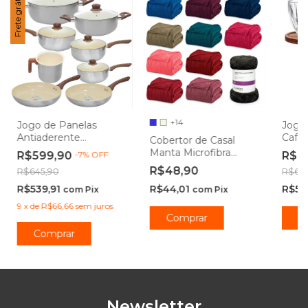
Frete grátis
+14
Jogo de Panelas
Jogo 
Antiaderente
Café 
Cobertor de Casal
Cerâmica de Indução
Mont
Manta Microfibra
R$599,90
-
7
%
OFF
R$6
New York 8 Peças -
Haus
Antialérgico 1,80 x
R$48,90
R$645,90
R$69
Casambiente
2,20m - Camesa
R$539,91
R$44,01
R$59
com
Pix
com
Pix
9
x
de
R$66,66
sem juros
Comprar
C
Newsletter