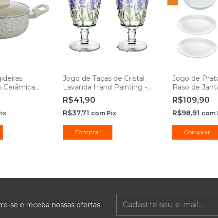
ideiras
Jogo de Taças de Cristal
Jogo de Prat
s Cerâmica
Lavanda Hand Painting -
Raso de Jant
 - Casambiente
Lyor
Opaline 20cm
R$41,90
R$109,90
Rojemac Prof
R$37,71
R$98,91
ix
com
Pix
com
Comprar
Comprar
re-se e receba nossas ofertas.