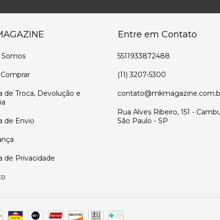
MAGAZINE
Entre em Contato
 Somos
5511933872488
Comprar
(11) 3207-5300
ca de Troca, Devolução e
contato@mkmagazine.com.b
ia
Rua Alves Ribeiro, 151 - Cambu
ca de Envio
São Paulo - SP
ança
ca de Privacidade
to