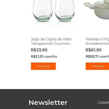
Jogo de Copos de Vidro
Panelas e Frig
Transparente Gourmet
Antiaderente
450ml - Class Home
Ibiza Vanilla
R$23,90
R$61,90
R$21,51
R$55,71
com
Pix
com
P
Comprar
Comprar
Newsletter
Cadast