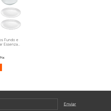
os Fundo e
ar Essenza
 e 25cm -
issional
Pix