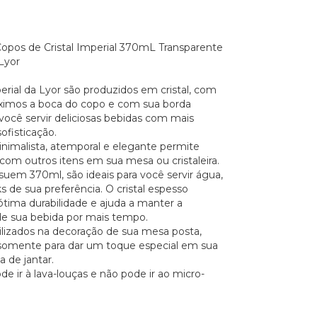
opos de Cristal Imperial 370mL Transparente
Lyor
rial da Lyor são produzidos em cristal, com
ximos a boca do copo e com sua borda
 você servir deliciosas bebidas com mais
sofisticação.
nimalista, atemporal e elegante permite
om outros itens em sua mesa ou cristaleira.
uem 370ml, são ideais para você servir água,
s de sua preferência. O cristal espesso
tima durabilidade e ajuda a manter a
e sua bebida por mais tempo.
lizados na decoração de sua mesa posta,
ou somente para dar um toque especial em sua
a de jantar.
e ir à lava-louças e não pode ir ao micro-