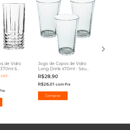
s de Vidro
Jogo de Copos de Vidro
Jogo de Cop
 370ml 6
Long Drink 470ml - Seu
Cristal Trans
mbiente
Lar
Whisky 340ml
%
OFF
R$28,90
R$25,90
-
10
R$28,90
R$26,01
com
Pix
R$23,31
Pix
com
Comprar
Comprar