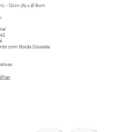
L - 12cm (A) x Ø 8cm
:
ial
742
al
rente com Borda Dourada
ativas
lhar