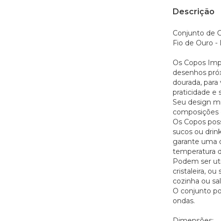
Descrição
Conjunto de C
Fio de Ouro - 
Os Copos Impe
desenhos pró
dourada, para
praticidade e 
Seu design mi
composições c
Os Copos poss
sucos ou drink
garante uma ó
temperatura d
Podem ser uti
cristaleira, 
cozinha ou sal
O conjunto pod
ondas.
Dimensões: