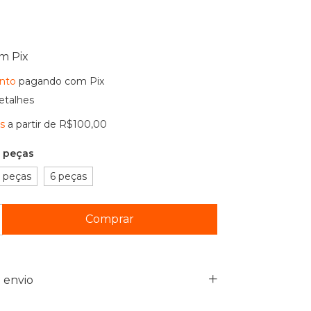
om
Pix
nto
pagando com Pix
etalhes
is
a partir de
R$100,00
 peças
 peças
6 peças
 envio