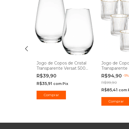
s de Vidro
Jogo de Copos de Cristal
Jogo de Copo
de Ouro
Transparente Versat 500ml
Transparente 
- Seu Lar
de Ouro 320m
R$39,90
R$94,90
-
5
Hauskraft
R$99,90
R$35,91
ix
com
Pix
R$85,41
com
Comprar