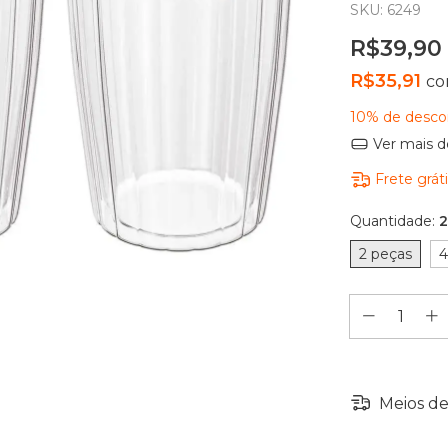
SKU:
6249
R$39,90
R$35,91
c
10% de desco
Ver mais d
Frete grát
Quantidade:
2
2 peças
4
Meios de