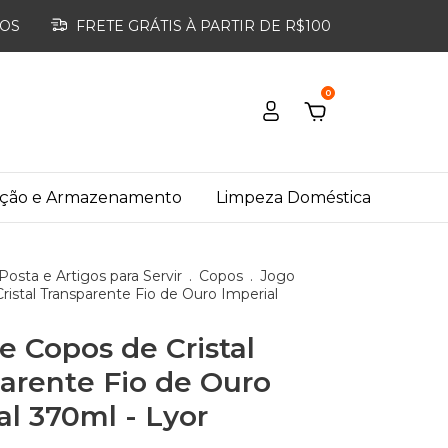
ROS
FRETE GRÁTIS À PARTIR DE R$100
0
ação e Armazenamento
Limpeza Doméstica
osta e Artigos para Servir
.
Copos
.
Jogo
ristal Transparente Fio de Ouro Imperial
e Copos de Cristal
arente Fio de Ouro
al 370ml - Lyor