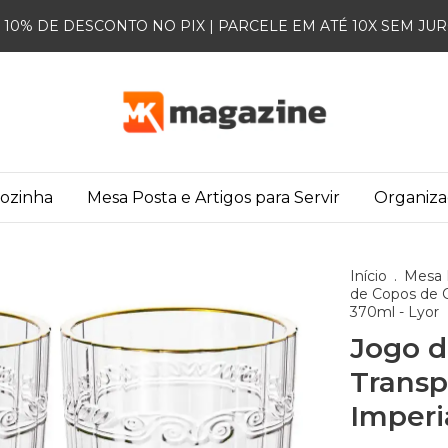
10% DE DESCONTO NO PIX | PARCELE EM ATÉ 10X SEM JU
Cozinha
Mesa Posta e Artigos para Servir
Organiz
Início
.
Mesa P
de Copos de C
370ml - Lyor
Jogo d
Transp
Imperi