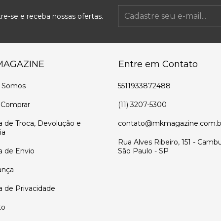
re-se e receba nossas ofertas.
MAGAZINE
Entre em Contato
 Somos
5511933872488
Comprar
(11) 3207-5300
ca de Troca, Devolução e
contato@mkmagazine.com.b
ia
Rua Alves Ribeiro, 151 - Cambu
ca de Envio
São Paulo - SP
ança
ca de Privacidade
to