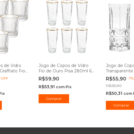
s de Vidro
Jogo de Copos de Vidro
Jogo de Copo
Graffiato Fio
Fio de Ouro Pisa 280ml 6
Transparente
l 6 peças -
peças - Hauskraft
peças - Casa
%
OFF
R$59,90
R$55,90
-
7
R$59,90
R$53,91
com
Pix
R$50,31
Pix
com
Comprar