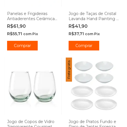
Panelas e Frigideiras
Jogo de Taças de Cristal
Antiaderentes Cerâmica
Lavanda Hand Painting -
Ibiza Vanilla -
Lyor
R$61,90
R$41,90
Casambiente
R$55,71
R$37,71
com
Pix
com
Pix
Comprar
Comprar
Frete grátis
Jogo de Copos de Vidro
Jogo de Pratos Fundo e
Transparente Gourmet
Raso de Jantar Essenza