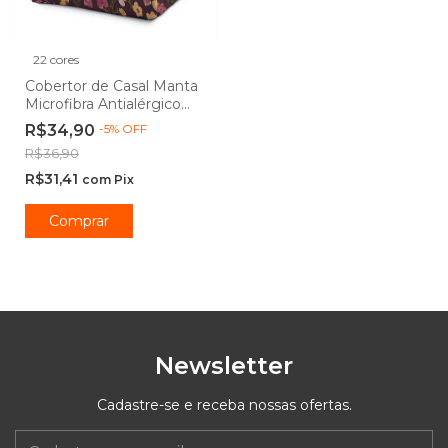
22 cores
Cobertor de Casal Manta
Microfibra Antialérgico
1,80 x 2,20m Floral -
R$34,90
-
5
%
OFF
Camesa
R$36,90
R$31,41
com
Pix
Comprar
Newsletter
Cadastre-se e receba nossas ofertas.