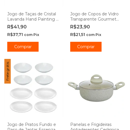
Jogo de Taças de Cristal
Jogo de Copos de Vidro
Lavanda Hand Painting -
Transparente Gourmet
Lyor
450ml - Class Home
R$41,90
R$23,90
R$37,71
R$21,51
com
Pix
com
Pix
Comprar
Comprar
Frete grátis
Jogo de Pratos Fundo e
Panelas e Frigideiras
Raso de Jantar Essenza
Antiaderentes Cerâmica