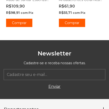
Opaline 20cm e 25cm -
Ibiza Vanilla -
R$109,90
R$61,90
Rojemac Profissional
Casambiente
R$98,91
R$55,71
com
Pix
com
Pix
Comprar
Comprar
Newsletter
Cadastre-se e receba nossas ofertas.