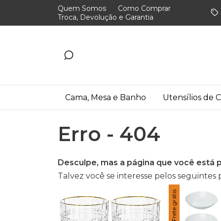
Quem Somos
Como Comprar
Troca, Devolução e Garantia
Cama, Mesa e Banho
Utensílios de 
Erro - 404
Desculpe, mas a página que você está p
Talvez você se interesse pelos seguintes 
Frete grátis