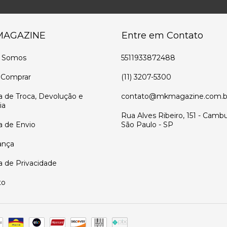
MAGAZINE
Entre em Contato
 Somos
5511933872488
Comprar
(11) 3207-5300
ca de Troca, Devolução e
contato@mkmagazine.com.b
ia
Rua Alves Ribeiro, 151 - Cambu
ca de Envio
São Paulo - SP
ança
ca de Privacidade
to