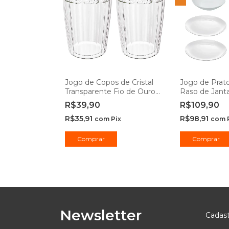
Jogo de Copos de Cristal
Jogo de Prat
Transparente Fio de Ouro
Raso de Jant
Imperial 370ml - Lyor
Opaline 20cm
R$39,90
R$109,90
Rojemac Profi
R$35,91
R$98,91
com
Pix
com
Comprar
Comprar
Newsletter
Cadast