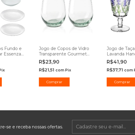
os Fundo e
Jogo de Copos de Vidro
Jogo de Taças
ar Essenza
Transparente Gourmet
Lavanda Hand
 e 25cm -
450ml - Class Home
Lyor
R$23,90
R$41,90
ssional
R$21,51
R$37,71
Pix
com
Pix
com
Comprar
Comprar
re-se e receba nossas ofertas.