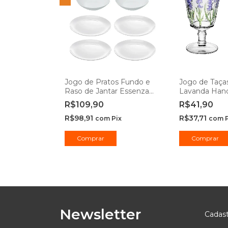
Jogo de Pratos Fundo e
Jogo de Taças
Raso de Jantar Essenza
Lavanda Hand
Opaline 20cm e 25cm -
Lyor
R$109,90
R$41,90
Rojemac Profissional
R$98,91
R$37,71
com
Pix
com
Comprar
Comprar
Newsletter
Cadast