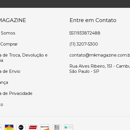
MAGAZINE
Entre em Contato
 Somos
5511933872488
Comprar
(11) 3207-5300
ca de Troca, Devolução e
contato@mkmagazine.com.b
ia
Rua Alves Ribeiro, 151 - Cambu
ca de Envio
São Paulo - SP
ança
ca de Privacidade
to