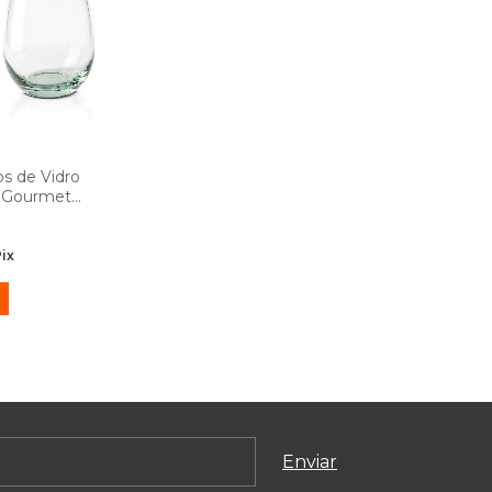
s de Vidro
e Gourmet
s Home
ix