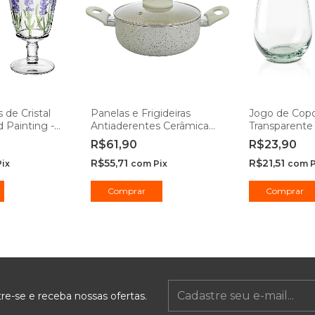
 de Cristal
Panelas e Frigideiras
Jogo de Copo
 Painting -
Antiaderentes Cerâmica
Transparent
Ibiza Vanilla - Casambiente
450ml - Clas
R$61,90
R$23,90
R$55,71
R$21,51
Pix
com
Pix
com
P
Comprar
Comprar
re-se e receba nossas ofertas.