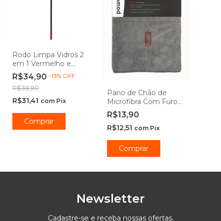
Rodo Limpa Vidros 2
em 1 Vermelho e
Cinza - PowerMaid
R$34,90
-
13
%
OFF
R$39,90
Pano de Chão de
R$31,41
Microfibra Com Furo
com
Pix
60 x 50cm -
R$13,90
Powermaid
R$12,51
com
Pix
Comprar
Newsletter
Cadastre-se e receba nossas ofertas.