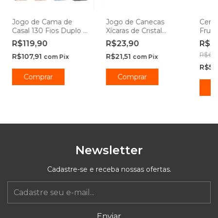
Jogo de Cama de
Jogo de Canecas
Cent
Casal 130 Fios Duplo 4
Xícaras de Cristal
Frute
peças Camesa
Imperial Transparente
Vidro
R$119,90
R$23,90
R$5
190mL - Lyor
Mála
R$65,
R$107,91
R$21,51
com
Pix
com
Pix
R$53
Comprar
Comprar
Newsletter
Cadastre-se e receba nossas ofertas.