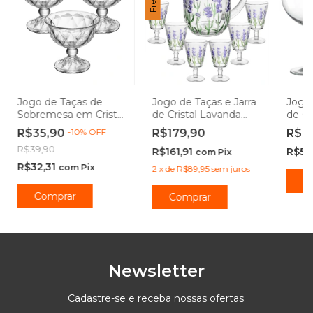
Jogo de Taças de
Jogo de Taças e Jarra
Jogo 
Sobremesa em Cristal
de Cristal Lavanda
de Cr
Diamond 180mL -
Hand Painting 7
Versa
R$35,90
-
10
%
OFF
R$179,90
R$6
Lyor
peças - Lyor
Lar
R$39,90
R$161,91
R$55
com
Pix
R$32,31
com
Pix
2
x
de
R$89,95
sem juros
C
Comprar
Newsletter
Cadastre-se e receba nossas ofertas.