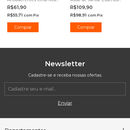
Ibiza Vanilla -
Opaline 20cm e 25cm -
R$61,90
R$109,90
Casambiente
Rojemac Profissional
R$55,71
R$98,91
com
Pix
com
Pix
Comprar
Comprar
Newsletter
Cadastre-se e receba nossas ofertas.