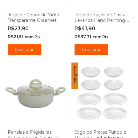
Jogo de Copos de Vidro
Jogo de Taças de Cristal
Transparente Gourmet
Lavanda Hand Painting -
450ml - Class Home
Lyor
R$23,90
R$41,90
R$21,51
R$37,71
com
Pix
com
Pix
Comprar
Comprar
Frete grátis
Panelas e Frigideiras
Jogo de Pratos Fundo e
Antiaderentes Cerâmica
Raso de Jantar Essenza