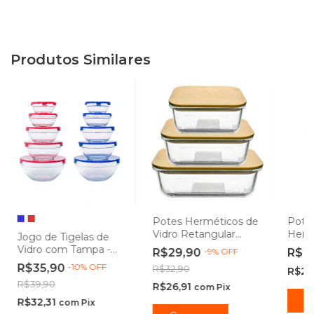
Produtos Similares
Potes Herméticos de
Pote
Vidro Retangular
Herm
Jogo de Tigelas de
Tampa em Bambu -
Trava
Vidro com Tampa -
R$29,90
-
9
%
OFF
R$2
Vista Home
- Ca
Class Home
R$35,90
-
10
%
OFF
R$32,90
R$21
R$39,90
R$26,91
com
Pix
C
R$32,31
com
Pix