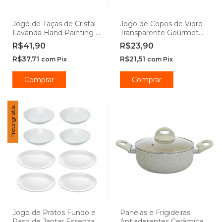
Jogo de Taças de Cristal
Jogo de Copos de Vidro
Lavanda Hand Painting -
Transparente Gourmet
Lyor
450ml - Class Home
R$41,90
R$23,90
R$37,71
R$21,51
com
Pix
com
Pix
Comprar
Comprar
Frete grátis
Jogo de Pratos Fundo e
Panelas e Frigideiras
Raso de Jantar Essenza
Antiaderentes Cerâmica