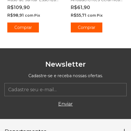
Opaline 20cm e 25cm -
Ibiza Vanilla -
R$109,90
R$61,90
Rojemac Profissional
Casambiente
R$98,91
R$55,71
com
Pix
com
Pix
Comprar
Comprar
Newsletter
Cadastre-se e receba nossas ofertas.