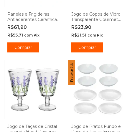
Panelas e Frigideiras
Jogo de Copos de Vidro
Antiaderentes Cerâmica
Transparente Gourmet
Ibiza Vanilla -
450ml - Class Home
R$61,90
R$23,90
Casambiente
R$55,71
R$21,51
com
Pix
com
Pix
Comprar
Comprar
Frete grátis
Jogo de Taças de Cristal
Jogo de Pratos Fundo e
Lavanda Hand Painting -
Raso de Jantar Essenza