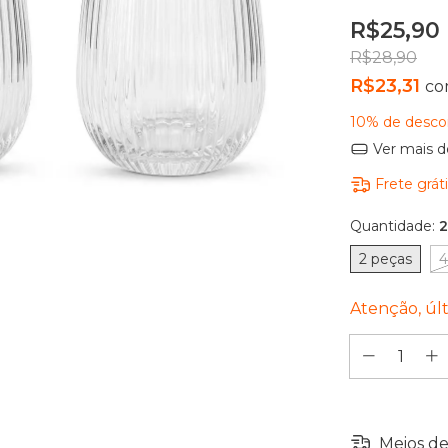
R$25,90
R$28,90
R$23,31
c
10% de desco
Ver mais d
Frete grát
Quantidade:
2
2 peças
4
Atenção, úl
Meios de