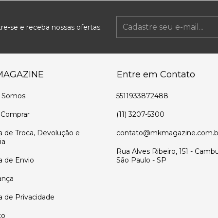
re-se e receba nossas ofertas.
MAGAZINE
Entre em Contato
 Somos
5511933872488
Comprar
(11) 3207-5300
ca de Troca, Devolução e
contato@mkmagazine.com.b
ia
Rua Alves Ribeiro, 151 - Cambu
ca de Envio
São Paulo - SP
ança
ca de Privacidade
to