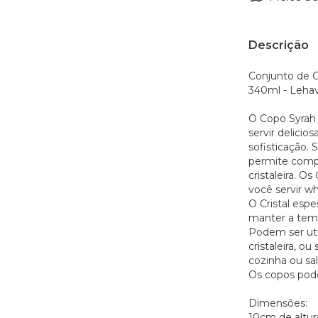
Descrição
Conjunto de C
340ml - Lehav
O Copo Syrah 
servir delicio
sofisticação.
permite comp
cristaleira. O
você servir wh
O Cristal esp
manter a temp
Podem ser uti
cristaleira, 
cozinha ou sal
Os copos pode
Dimensões:
10cm de altur