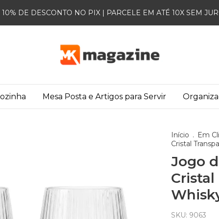
10% DE DESCONTO NO PIX | PARCELE EM ATÉ 10X SEM JU
Cozinha
Mesa Posta e Artigos para Servir
Organiz
Início
.
Em Cl
Cristal Trans
Jogo d
Crista
Whisky
SKU:
9063