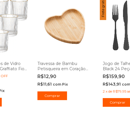
Frete grátis
s de Vidro
Travessa de Bambu
Jogo de Talh
Graffiato Fio
Petisqueira em Coração
Black 24 Peça
l 6 peças -
Heart 12x12cm - Lyor
%
OFF
R$12,90
R$159,90
R$11,61
R$143,91
com
Pix
co
Pix
2
x
de
R$79,95
s