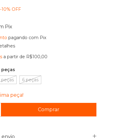
-
10
%
OFF
om
Pix
nto
pagando com Pix
etalhes
is
a partir de
R$100,00
 peças
 peças
6 peças
tima peça!
 envio