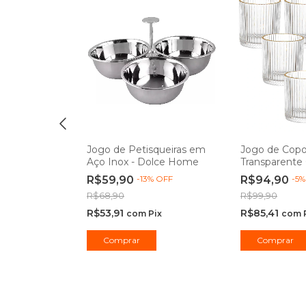
o
Jogo de Petisqueiras em
Jogo de Copo
 com Suporte
Aço Inox - Dolce Home
Transparente 
ácia -
de Ouro 320m
%
OFF
R$59,90
-
13
%
OFF
R$94,90
-
5
Hauskraft
R$68,90
R$99,90
R$53,91
R$85,41
ix
com
Pix
com
Comprar