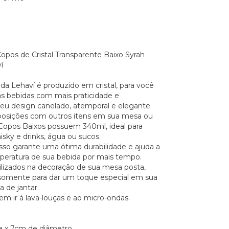
opos de Cristal Transparente Baixo Syrah
í
da Lehaví é produzido em cristal, para você
sas bebidas com mais praticidade e
 Seu design canelado, atemporal e elegante
osições com outros itens em sua mesa ou
s Copos Baixos possuem 340ml, ideal para
isky e drinks, água ou sucos.
esso garante uma ótima durabilidade e ajuda a
eratura de sua bebida por mais tempo.
lizados na decoração de sua mesa posta,
ou somente para dar um toque especial em sua
a de jantar.
m ir à lava-louças e ao micro-ondas.
a x 7cm de diâmetro