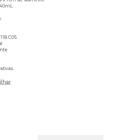
 340mL
:
1118.C05
al
ente
ativas.
lhar