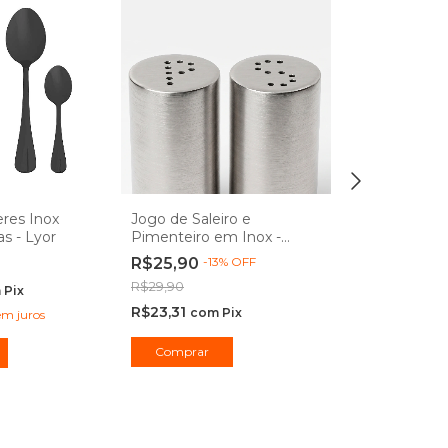
eres Inox
Jogo de Saleiro e
Bomboniere 
s - Lyor
Pimenteiro em Inox -
em Vidro Re
Lehaví
Lehaví
R$25,90
-
13
%
OFF
R$19,90
R$29,90
R$17,91
m
Pix
com
R$23,31
com
Pix
em juros
Comprar