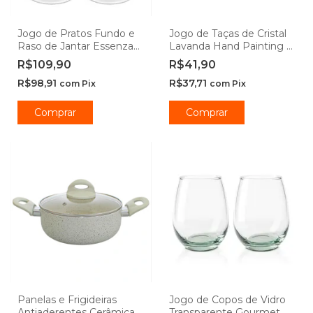
Jogo de Pratos Fundo e
Jogo de Taças de Cristal
Raso de Jantar Essenza
Lavanda Hand Painting -
Opaline 20cm e 25cm -
Lyor
R$109,90
R$41,90
Rojemac Profissional
R$98,91
R$37,71
com
Pix
com
Pix
Comprar
Comprar
Panelas e Frigideiras
Jogo de Copos de Vidro
Antiaderentes Cerâmica
Transparente Gourmet