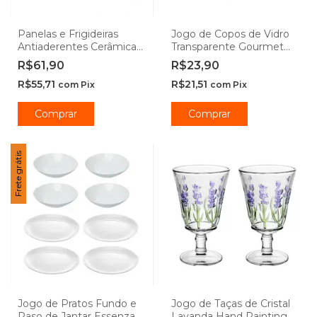
Panelas e Frigideiras
Jogo de Copos de Vidro
Antiaderentes Cerâmica
Transparente Gourmet
Ibiza Vanilla -
450ml - Class Home
R$61,90
R$23,90
Casambiente
R$55,71
R$21,51
com
Pix
com
Pix
Comprar
Comprar
Frete grátis
Jogo de Pratos Fundo e
Jogo de Taças de Cristal
Raso de Jantar Essenza
Lavanda Hand Painting -