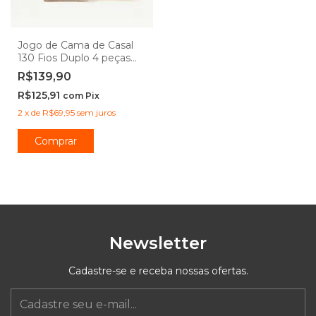
Jogo de Cama de Casal
130 Fios Duplo 4 peças
Camesa
R$139,90
R$125,91
com
Pix
2
x
de
R$69,95
sem juros
Comprar
Newsletter
Cadastre-se e receba nossas ofertas.